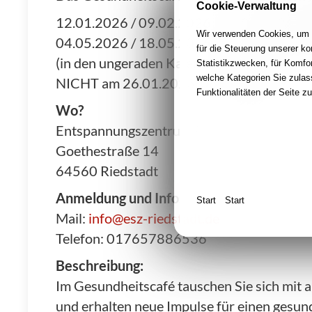
Cookie-Verwaltung
12.01.2026 / 09.02.2026 / 23.02.2026 / 
Wir verwenden Cookies, um I
04.05.2026 / 18.05.2026 / 01.06.2026 / 
für die Steuerung unserer k
(in den ungeraden Kalenderwochen)
Statistikzwecken, für Komfor
welche Kategorien Sie zulas
NICHT am 26.01.2026, 06.04.2026
Funktionalitäten der Seite z
Wo?
Entspannungszentrum Riedstadt
Goethestraße 14
64560 Riedstadt
Anmeldung und Infos:
Start
Start
Mail:
info@esz-riedstadt.de
Telefon: 017657886536
Beschreibung:
Im Gesundheitscafé tauschen Sie sich mit 
und erhalten neue Impulse für einen gesund