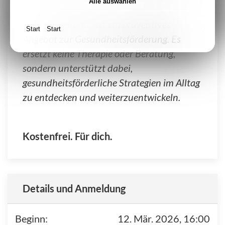
Alle auswählen
„In deiner Stärke“ ist ein präventives
Start
Start
Angebot zur Gesundheitsförderung. Es
ersetzt keine Therapie oder Beratung,
sondern unterstützt dabei,
gesundheitsförderliche Strategien im Alltag
zu entdecken und weiterzuentwickeln.
Kostenfrei. Für dich.
Details und Anmeldung
Beginn:
12. Mär. 2026, 16:00