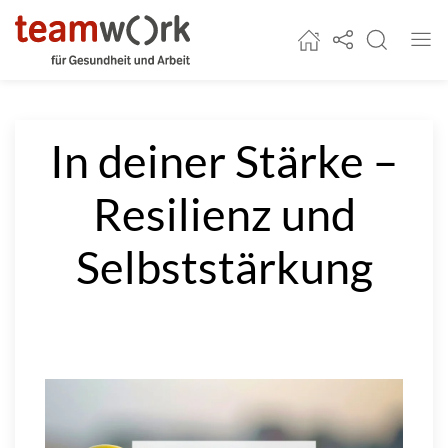
Zur Startseite
Social-Media un
Suche
Navi
Startseite
In deiner Stärke –
Resilienz und
Selbststärkung