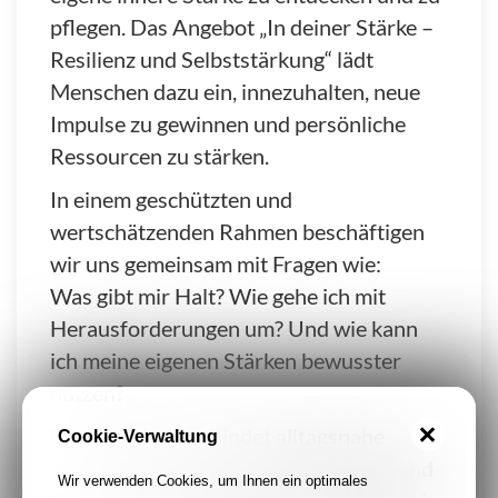
pflegen. Das Angebot „In deiner Stärke –
Resilienz und Selbststärkung“ lädt
Menschen dazu ein, innezuhalten, neue
Impulse zu gewinnen und persönliche
Ressourcen zu stärken.
In einem geschützten und
wertschätzenden Rahmen beschäftigen
wir uns gemeinsam mit Fragen wie:
Was gibt mir Halt? Wie gehe ich mit
Herausforderungen um? Und wie kann
ich meine eigenen Stärken bewusster
nutzen?
Das Angebot verbindet alltagsnahe
Cookie-Verwaltung
Impulse zu Resilienz, Selbstfürsorge und
Wir verwenden Cookies, um Ihnen ein optimales