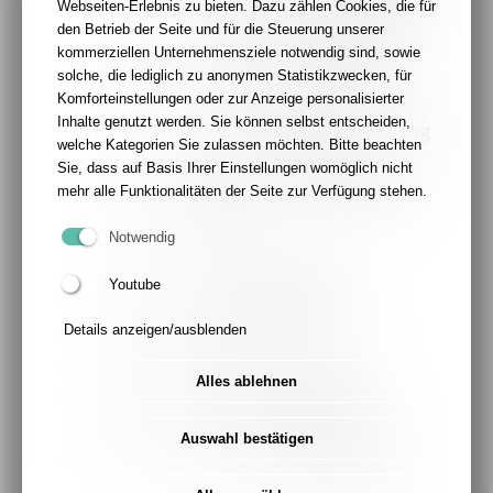
Gesundheitskompetenz mit Austausch in
Webseiten-Erlebnis zu bieten. Dazu zählen Cookies, die für
der Gruppe. In moderierten Treffen
den Betrieb der Seite und für die Steuerung unserer
kommerziellen Unternehmensziele notwendig sind, sowie
erhalten die Teilnehmenden praktische
solche, die lediglich zu anonymen Statistikzwecken, für
Anregungen, um mehr Stabilität,
Komforteinstellungen oder zur Anzeige personalisierter
Inhalte genutzt werden. Sie können selbst entscheiden,
Selbstwirksamkeit und Balance im Alltag
welche Kategorien Sie zulassen möchten. Bitte beachten
zu entwickeln. Dabei stehen nicht
Sie, dass auf Basis Ihrer Einstellungen womöglich nicht
Probleme im Mittelpunkt, sondern das,
mehr alle Funktionalitäten der Seite zur Verfügung stehen.
was stärkt und guttut.
Notwendig
Das Angebot ist offen für alle
Youtube
Altersgruppen und richtet sich an
Menschen, die ihre innere
Details anzeigen/ausblenden
Widerstandskraft stärken, neue
Alles ablehnen
Perspektiven gewinnen und sich mit
anderen austauschen möchten.
Auswahl bestätigen
Vorkenntnisse sind nicht erforderlich.